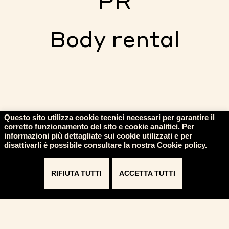
PR
Seguiamo ovunque il tuo brand e i tuoi
Body rental
eventi. Te l’abbiamo detto che siamo
nomadi, no?
Mettiamo a disposizione delle aziende le
diverse figure professionali del nostro
team, anche in ghost.
Questa modalità di servizio è dedicata alle
agenzie pubblicitarie.
Questo sito utilizza cookie tecnici necessari per garantire il
corretto funzionamento del sito e cookie analitici. Per
informazioni più dettagliate sui cookie utilizzati e per
disattivarli è possibile consultare la nostra Cookie policy.
RIFIUTA TUTTI
ACCETTA TUTTI
HOBO SRL
INSTAGRAM
Via G. Matteotti, 14