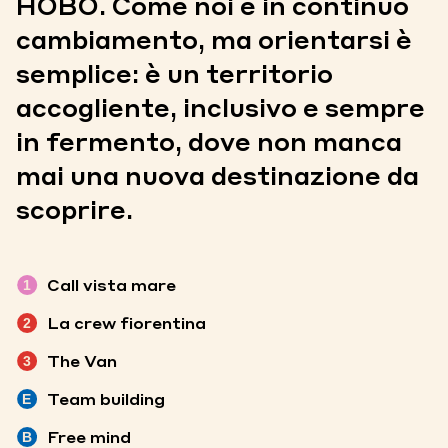
HOBO. Come noi è in continuo
cambiamento, ma orientarsi è
semplice: è un territorio
accogliente, inclusivo e sempre
in fermento, dove non manca
mai una nuova destinazione da
scoprire.
Call vista mare
1
La crew fiorentina
2
The Van
3
Team building
E
Free mind
B