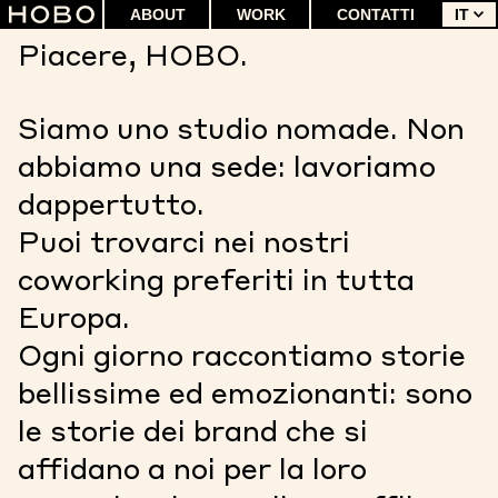
Vai
ABOUT
WORK
CONTATTI
IT
al
Piacere, HOBO.
contenuto
Siamo uno studio nomade. Non
abbiamo una sede: lavoriamo
dappertutto.
Puoi trovarci nei nostri
coworking preferiti in tutta
Europa.
Ogni giorno raccontiamo storie
bellissime ed emozionanti: sono
le storie dei brand che si
affidano a noi per la loro