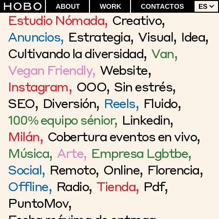
Saltar
ABOUT
WORK
CONTACTOS
ES
al
Estudio Nómada,
Creativo,
contenido
Anuncios,
Estrategia,
Visual,
Idea,
Cultivando la diversidad,
Van,
Vegan Friendly,
Website,
Instagram,
OOO,
Sin estrés,
SEO,
Diversión,
Reels,
Fluido,
100% equipo sénior,
Linkedin,
Milán,
Cobertura eventos en vivo,
Música,
Arte,
Empresa Lgbtbe,
Social,
Remoto,
Online,
Florencia,
Offline,
Radio,
Tienda,
Pdf,
PuntoMov,