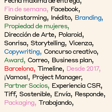
Fecha máxima de entrega,
Fin de semana,
Facebook,
Brainstorming,
Inédito,
Branding,
Propiedad de mujeres,
Dirección de Arte,
Polaroid,
Sonrisa,
Storytelling,
Vicenza,
Copywriting,
Concurso creativo,
Award,
Correo,
Business plan,
Barcelona,
Timeline,
Desde 2017,
¡Vamos!,
Project Manager,
Partner Socios,
Experiencia CSR,
Tiff,
Sostenible,
Envía,
Responde,
Packaging,
Trabajando,
Anuncios TV,